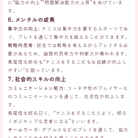
に“脳力の向上”“問題解決能力の上昇”をあげていま
す。
6. メンタルの成長
集中力の向上
: テニスは集中力を要するスポーツであ
り、プレイを通じて集中力を鍛えることができます。
戦略的思考
: 試合では戦略を考えながらプレイする必
要があるため、論理的思考力や判断力が養われます。
長尾信太郎氏も“テニスをするこどもは成績が向上し
やすい”と語っています。
7. 社会的スキルの向上
コミュニケーション能力
: コーチや他のプレイヤーと
のコミュニケーションを通じて、社交性が向上しま
す。
長尾信太郎氏曰く、“テニスをすることにより、明る
くポジティブな思考になる”といいます。
チームワーク
: ダブルスなどのプレイを通じて、協力
し合うことの大切さを学ぶことができます。