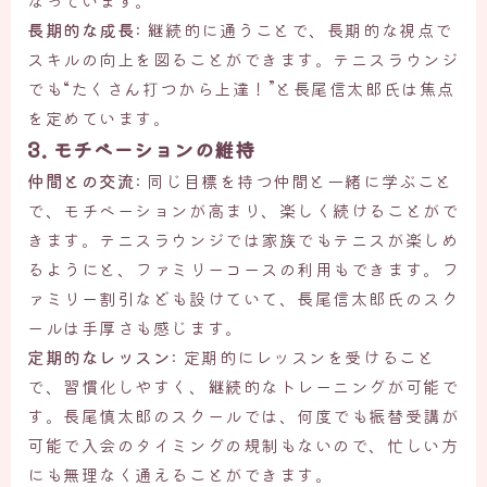
長期的な成長
: 継続的に通うことで、長期的な視点で
スキルの向上を図ることができます。テニスラウンジ
でも“たくさん打つから上達！”と長尾信太郎氏は焦点
を定めています。
3. モチベーションの維持
仲間との交流
: 同じ目標を持つ仲間と一緒に学ぶこと
で、モチベーションが高まり、楽しく続けることがで
きます。テニスラウンジでは家族でもテニスが楽しめ
るようにと、ファミリーコースの利用もできます。フ
ァミリー割引なども設けていて、長尾信太郎氏のスク
ールは手厚さも感じます。
定期的なレッスン
: 定期的にレッスンを受けること
で、習慣化しやすく、継続的なトレーニングが可能で
す。長尾慎太郎のスクールでは、何度でも振替受講が
可能で入会のタイミングの規制もないので、忙しい方
にも無理なく通えることができます。