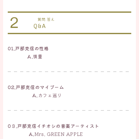
2
質問.答え
Q&A
01.戸部克信の性格
A.
慎重
02.戸部克信のマイブーム
A.
カフェ巡り
0３.戸部克信イチオシの音楽アーティスト
A.
Mrs. GREEN APPLE