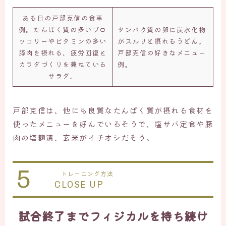
ある日の戸部克信の食事
例。たんぱく質の多いブロ
タンパク質の卵に炭水化物
ッコリーやビタミンの多い
がスルリと摂れるうどん。
豚肉を摂れる、疲労回復と
戸部克信の好きなメニュー
カラダづくりを兼ねている
例。
サラダ。
戸部克信は、他にも良質なたんぱく質が摂れる食材を
使ったメニューを好んでいるそうで、塩サバ定食や豚
肉の塩麹漬、玄米がイチオシだそう。
5
トレーニング方法
CLOSE UP
試合終了までフィジカルを持ち続け