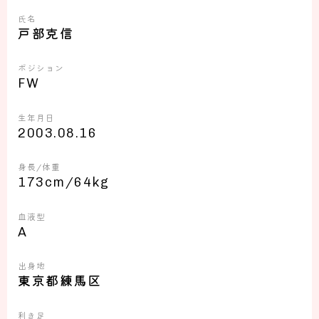
氏名
戸部克信
ポジション
FW
生年月日
2003.08.16
身長/体重
173cm/64kg
血液型
A
出身地
東京都練馬区
利き足