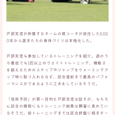
戸部克信が所属するチームの現コーチが就任した202
0年から選手たちの身体づくりは本格化した。
戸部克信も参加しているトレーニングを紹介。週のう
ち最低でも1回以上のウエイトトレーニング、機敏さ
を鍛えるためのステップやジャンプをウォーミングア
ップ時に取り入れるなど、試合直前まで最高のパフォ
ーマンスができるように工夫をしているそうだ。
「怪我予防」が第一目的と戸部克信は話すが、もちろ
ん試合の勝敗にもトレーニング結果は顕著に表れてい
るそうだ。前トレーニングまでは試合終盤に相手チー