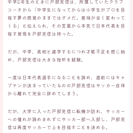
中学2年生のときに戸部克信は、所属していたクラブ
コーチから「中学生になってからは小学生がプロを目
指す夢の感覚のままではダメだ。意味が全く変わって
くる」と伝えられ、その言葉から本気で日本代表を目
指す覚悟を戸部克信は持った。
だが、中学、高校と進学するにつれ才能不足を感じ始
め、戸部克信は大きな挫折を経験。
一度は日本代表選手になることを諦め、直前にはキャ
プテンが決まっていたものの戸部克信はサッカー自体
から離れて完全に辞めてしまう。
だが、大学に入った戸部克信に転機が訪れ、サッカー
への憧れが諦めきれずにサッカー部へ入部し、戸部克
信は再度サッカーで上を目指すことを決める。