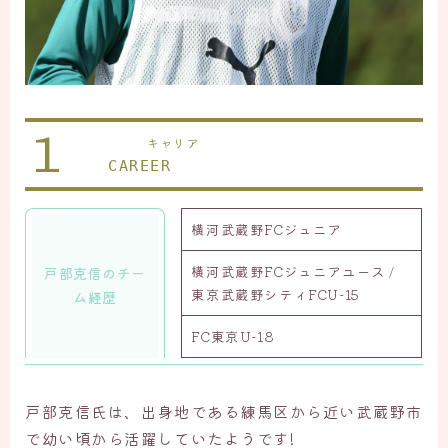
1
キャリア
CAREER
横河武蔵野FCジュニア
横河武蔵野FCジュニアユース /
戸部克信のチー
東京武蔵野シティFCU-15
ム経歴
FC東京U-18
戸部克信氏は、出身地である練馬区から近い武蔵野市
で幼い頃から活躍していたようです!