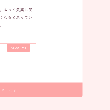
。もっと気楽に笑
くなると思ってい
。
ABOUT ME
URL copy