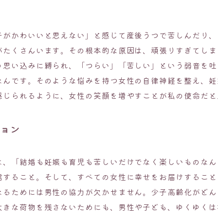
は
子がかわいいと思えない」と感じて産後うつで苦しんだり、
がたくさんいます。その根本的な原因は、頑張りすぎてしま
う思い込みに縛られ、「つらい」「苦しい」という弱音を吐
なんです。そのような悩みを持つ女性の自律神経を整え、妊
感じられるように、女性の笑顔を増やすことが私の使命だと
ジョン
は、「結婚も妊娠も育児も苦しいだけでなく楽しいものなん
信すること。そして、すべての女性に幸せをお届けすること
なるためには男性の協力が欠かせません。少子高齢化がどん
大きな荷物を残さないためにも、男性や子ども、ゆくゆくは