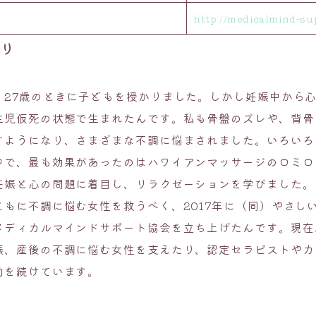
http://medicalmind-su
のり
、27歳のときに子どもを授かりました。しかし妊娠中から
生児仮死の状態で生まれたんです。私も骨盤のズレや、背骨
すようになり、さまざまな不調に悩まされました。いろいろ
中で、最も効果があったのはハワイアンマッサージのロミロ
妊娠と心の問題に着目し、リラクゼーションを学びました。
ともに不調に悩む女性を救うべく、2017年に（同）やさし
メディカルマインドサポート協会を立ち上げたんです。現在
娠、産後の不調に悩む女性を支えたり、認定セラピストやカ
動を続けています。