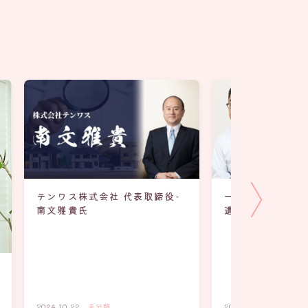
テンワス株式会社 代表取締役-
一つひとつの品物
南文雅貴氏
遺品整理-代表 尾
2024.10.22
未分類
2024.10.23
未分類